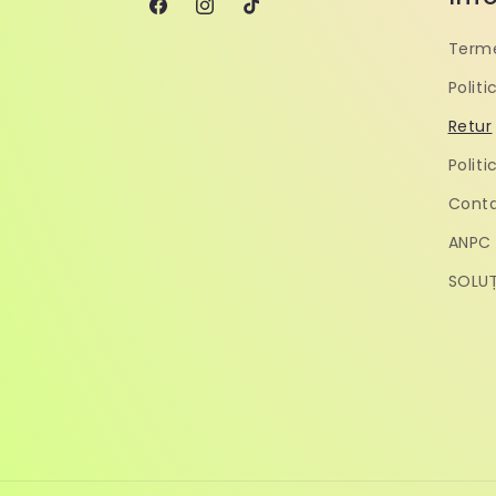
Facebook
Instagram
TikTok
Terme
Polit
Retur
Politi
Cont
ANPC
SOLUȚ