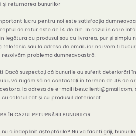
i și returnarea bunurilor
mportant lucru pentru noi este satisfacția dumneavoas
eptul de retur este de 14 de zile. In cazul în care înt
i in legătura cu produsul sau cu livrarea, pur și simplu 
i telefonic sau la adresa de email, iar noi vom fi bucur
ă rezolvăm problema dumneavoastră.
! Dacă suspectați că bunurile au suferit deteriorări î
ului, vă rugăm să ne contactați în termen de 48 de or
acestora, la adresa de e-mail ibes.clienti@gmail.com,
 cu coletul cât și cu produsul deteriorat.
A ÎN CAZUL RETURNĂRII BUNURILOR
 a îndeplinit așteptările? Nu va faceti griji, bunurile 