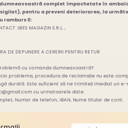
e dumneavoastră complet împachetate în ambala
(sigilat), pentru a preveni deteriorarea, la urmă
u ramburs 0:
TACT :IBES MAGAZIN S.R.L. ,
A DE DEPUNERE A CERERII PENTRU RETUR
 problemă cu comanda dumneavoastră?
icio problema, procedura de reclamație nu este comp
gă durată. Este suficient să ne trimiteți imediat un e-
nti@gmail.com cu urmatoarele date:
let, Numar de telefon, IBAN, Nume titular de cont.
ormații