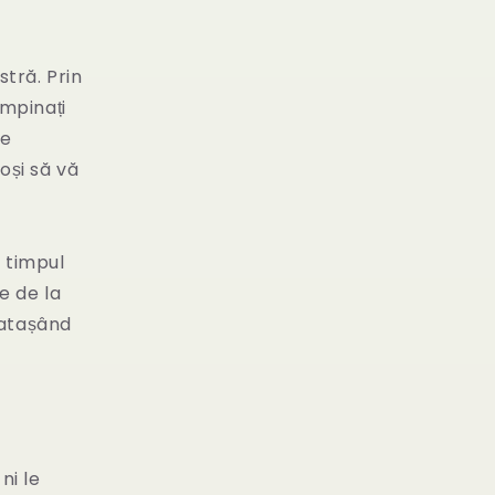
tră. Prin
âmpinați
ne
oși să vă
n timpul
e de la
 atașând
ni le