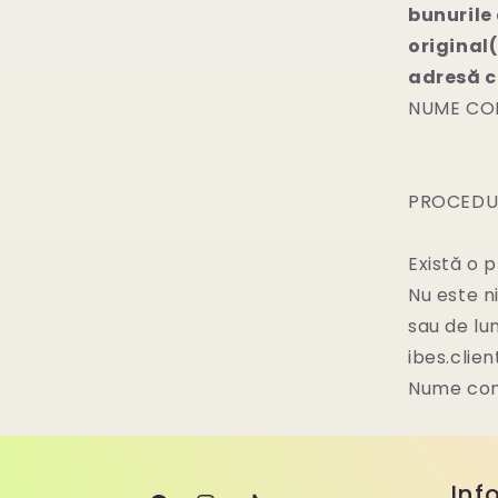
bunuril
original
adresă c
NUME CON
PROCEDUR
Există o
Nu este n
sau de lun
ibes.clie
Nume comp
Inf