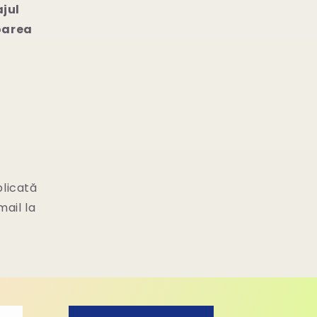
jul
toarea
licată
mail la