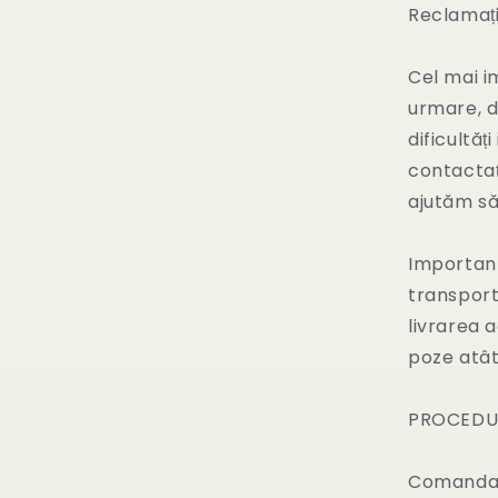
Reclamați
Cel mai i
urmare, dr
dificultăț
contactaț
ajutăm s
Important
transport
livrarea 
poze atât
PROCEDUR
Comanda nu