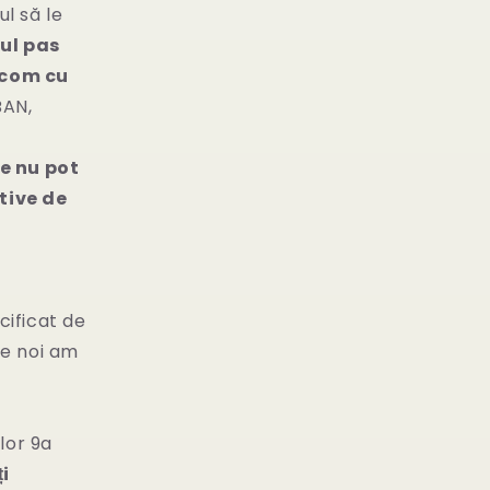
ul să le
ul pas
.com cu
BAN,
re nu pot
tive de
t
cificat de
re noi am
lor 9a
i