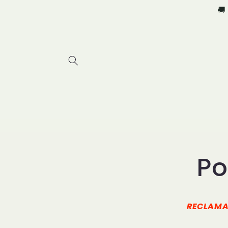
Salt la
🚚
conținut
Po
RECLAMAȚ