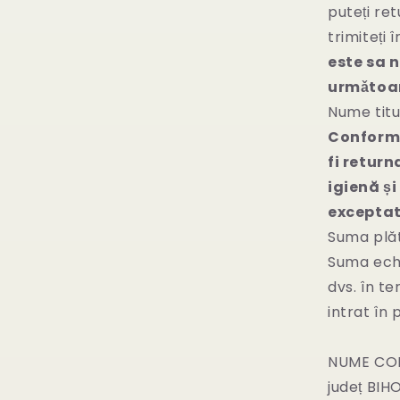
puteți ret
trimiteți 
este sa 
urmǎtoare
Nume titu
Conform O
fi return
igienă ș
exceptat
Suma plăt
Suma echiv
dvs. în t
intrat în 
NUME CO
județ BIH