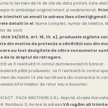
urna în termen de 14 de zile de data primirii. Este dest
înapoi în ambalajul original intact și nedeteriorat.
Prim
ne trimiteti un email la adresa ibes.clienti@gmail
le detalii in el:
Nume complet, numar de telefon, I
lar de cont
UG 34/2014, Art. 16, lit. e), produsele sigilate ca
ate din motive de protecție a sănătății sau din mo
i care au fost desigilate de către consumator sun
e de la dreptul de retragere.
ită va fi restituită în contul dumneavoastră bancar.
alentă plății produselor, va fi restituită în contul spe
ermen de maxim 14 zile lucrătoare din momentul în ca
posesia informațiilor de retur sau a bunurilor.
NTACT :
PACK BROTHERS S.R.L.
Nojorid, strada Garoafe
OR.
Ramburs 0, livrare la adresa.
Vă rugăm să trimiteț